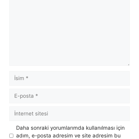
Yorum
İsim
E-
posta
İnternet
sitesi
Daha sonraki yorumlarımda kullanılması için
adım, e-posta adresim ve site adresim bu