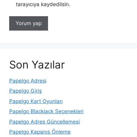
tarayıcıya kaydedilsin.
Son Yazılar
Papelgo Adresi
Papelgo Giriş
Papelgo Kart Oyunları
Papelgo Blackjack Seçenekleri
Papelgo Adres Güncellemesi
Papelgo Kapanış Önleme