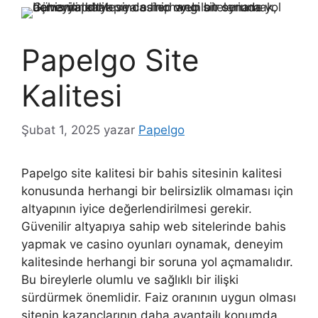
Papelgo Site
Kalitesi
Şubat 1, 2025
yazar
Papelgo
Papelgo site kalitesi bir bahis sitesinin kalitesi
konusunda herhangi bir belirsizlik olmaması için
altyapının iyice değerlendirilmesi gerekir.
Güvenilir altyapıya sahip web sitelerinde bahis
yapmak ve casino oyunları oynamak, deneyim
kalitesinde herhangi bir soruna yol açmamalıdır.
Bu bireylerle olumlu ve sağlıklı bir ilişki
sürdürmek önemlidir. Faiz oranının uygun olması
sitenin kazançlarının daha avantajlı konumda