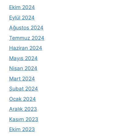
Ekim 2024
Eylül 2024
Ağustos 2024
Temmuz 2024
Haziran 2024
Mayıs 2024
Nisan 2024
Mart 2024
Şubat 2024
Ocak 2024
Aralık 2023
Kasım 2023
Ekim 2023