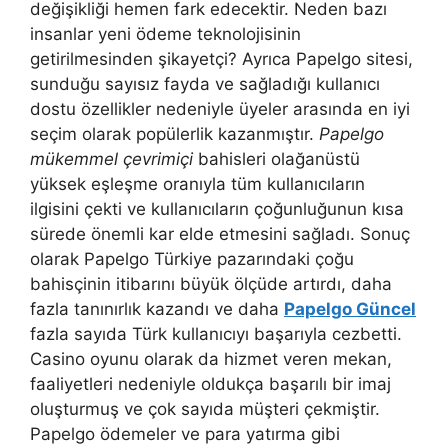
değişikliği hemen fark edecektir. Neden bazı
insanlar yeni ödeme teknolojisinin
getirilmesinden şikayetçi? Ayrıca Papelgo sitesi,
sunduğu sayısız fayda ve sağladığı kullanıcı
dostu özellikler nedeniyle üyeler arasında en iyi
seçim olarak popülerlik kazanmıştır.
Papelgo
mükemmel çevrimiçi
bahisleri olağanüstü
yüksek eşleşme oranıyla tüm kullanıcıların
ilgisini çekti ve kullanıcıların çoğunluğunun kısa
sürede önemli kar elde etmesini sağladı. Sonuç
olarak Papelgo Türkiye pazarındaki çoğu
bahisçinin itibarını büyük ölçüde artırdı, daha
fazla tanınırlık kazandı ve daha
Papelgo Güncel
fazla sayıda Türk kullanıcıyı başarıyla cezbetti.
Casino oyunu olarak da hizmet veren mekan,
faaliyetleri nedeniyle oldukça başarılı bir imaj
oluşturmuş ve çok sayıda müşteri çekmiştir.
Papelgo ödemeler ve para yatırma gibi