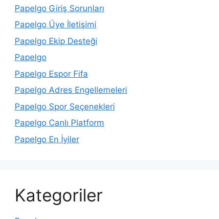
Papelgo Giriş Sorunları
Papelgo Üye İletişimi
Papelgo Ekip Desteği
Papelgo
Papelgo Espor Fifa
Papelgo Adres Engellemeleri
Papelgo Spor Seçenekleri
Papelgo Canlı Platform
Papelgo En İyiler
Kategoriler