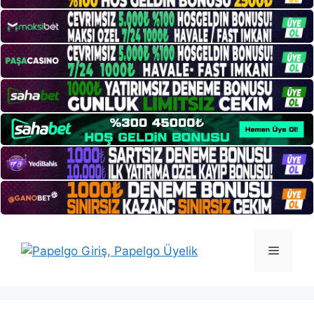
İçeriğe
atla
Menü