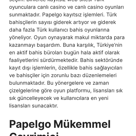
oyunculara canlı casino ve canlı casino oyunları
sunmaktadır. Papelgo kayıtsız işlemleri. Türk
bahisçilerin sayısı giderek artıyor ve giderek
daha fazla Türk kullanıcı bahis oyunlarına
yöneliyor. Oyun oynayarak makul miktarda para
kazanmayı başardım. Buna karşılık, Türkiye’nin
en aktif bahis büroları bugün hala aktif olarak
faaliyetlerini sürdürmektedir. Bahis sektöründe
kayıt dışı işlemlerin, özellikle bahis sağlayıcıları
ve bahisçiler için zorunlu bazı düzenlemeleri
bulunmaktadır. Bu yönergelere ve zaman
çizelgelerine göre oyun platformu, lisansları sık
sık güncelleyecek ve kullanıcılara en yeni
lisansları sunacaktır.
Papelgo Mükemmel