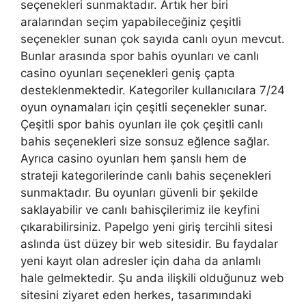
seçenekleri sunmaktadır. Artık her biri
aralarından seçim yapabileceğiniz çeşitli
seçenekler sunan çok sayıda canlı oyun mevcut.
Bunlar arasında spor bahis oyunları ve canlı
casino oyunları seçenekleri geniş çapta
desteklenmektedir. Kategoriler kullanıcılara 7/24
oyun oynamaları için çeşitli seçenekler sunar.
Çeşitli spor bahis oyunları ile çok çeşitli canlı
bahis seçenekleri size sonsuz eğlence sağlar.
Ayrıca casino oyunları hem şanslı hem de
strateji kategorilerinde canlı bahis seçenekleri
sunmaktadır. Bu oyunları güvenli bir şekilde
saklayabilir ve canlı bahisçilerimiz ile keyfini
çıkarabilirsiniz. Papelgo yeni giriş tercihli sitesi
aslında üst düzey bir web sitesidir. Bu faydalar
yeni kayıt olan adresler için daha da anlamlı
hale gelmektedir. Şu anda ilişkili olduğunuz web
sitesini ziyaret eden herkes, tasarımındaki