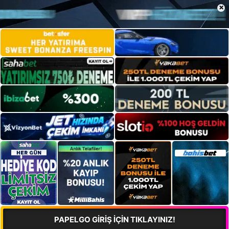
×
PAPELGO GİRİŞ İÇİN TIKLAYINIZ!