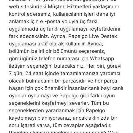
web sitesindeki Müşteri Hizmetleri yaklaşımını
kontrol ederseniz, kullanıcıların işleri daha iyi
anlamak için e -posta yoluyla üç farklı
uygulamada üç farklı uygulamayı keşfettiklerini
fark edeceksiniz. Ayrıca, Papelgo Live Destek
uygulaması aktif olarak kullanılır. Ayrıca,
bölümün belirli bir bölümünü seçerseniz,
gördüğünüz telefon numarası için Whatsapp
iletişim seçeneğini bulacaksınız. Her biri, görevi
7 gün, 24 saat içinde tamamlamanıza yardımcı
olacak bulmacanın bir parçasıdır ve her parça
başarı için çok önemlidir İnsanlar canlı bayi canlı
oyunlar oynamayı ve Papelgo gibi farklı oyun
seçeneklerini keşfetmeyi severler. Tüm bu
seçeneklerden yararlanmak için Papelgo
kaydolmayı planlıyorsanız, ancak aklınızda bir
soru işareti varsa, tüm cevaplar aşağıdadır.
Papelgo olumsuz inceleme sorunu nedir? Web