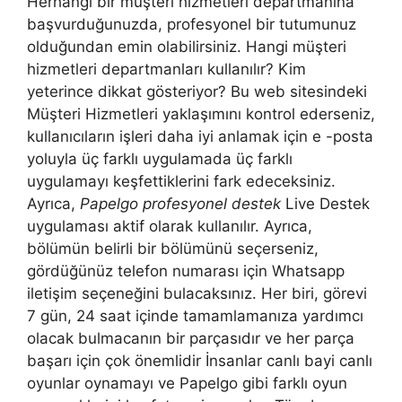
Herhangi bir müşteri hizmetleri departmanına
başvurduğunuzda, profesyonel bir tutumunuz
olduğundan emin olabilirsiniz. Hangi müşteri
hizmetleri departmanları kullanılır? Kim
yeterince dikkat gösteriyor? Bu web sitesindeki
Müşteri Hizmetleri yaklaşımını kontrol ederseniz,
kullanıcıların işleri daha iyi anlamak için e -posta
yoluyla üç farklı uygulamada üç farklı
uygulamayı keşfettiklerini fark edeceksiniz.
Ayrıca,
Papelgo profesyonel destek
Live Destek
uygulaması aktif olarak kullanılır. Ayrıca,
bölümün belirli bir bölümünü seçerseniz,
gördüğünüz telefon numarası için Whatsapp
iletişim seçeneğini bulacaksınız. Her biri, görevi
7 gün, 24 saat içinde tamamlamanıza yardımcı
olacak bulmacanın bir parçasıdır ve her parça
başarı için çok önemlidir İnsanlar canlı bayi canlı
oyunlar oynamayı ve Papelgo gibi farklı oyun