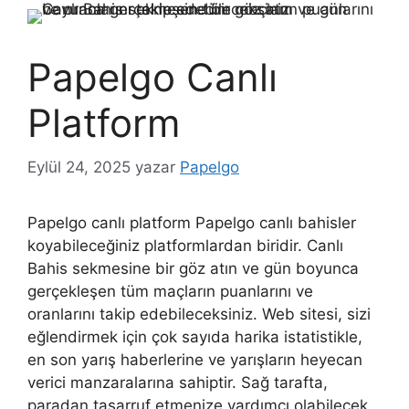
Papelgo Canlı
Platform
Eylül 24, 2025
yazar
Papelgo
Papelgo canlı platform Papelgo canlı bahisler
koyabileceğiniz platformlardan biridir. Canlı
Bahis sekmesine bir göz atın ve gün boyunca
gerçekleşen tüm maçların puanlarını ve
oranlarını takip edebileceksiniz. Web sitesi, sizi
eğlendirmek için çok sayıda harika istatistikle,
en son yarış haberlerine ve yarışların heyecan
verici manzaralarına sahiptir. Sağ tarafta,
paradan tasarruf etmenize yardımcı olabilecek