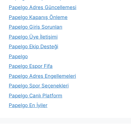
Papelgo Adres Güncellemesi
Papelgo Kapanış Önleme
Papelgo Giriş Sorunları
Papelgo Üye İletişimi
Papelgo Ekip Desteği
Papelgo
Papelgo Espor Fifa
Papelgo Adres Engellemeleri
Papelgo Spor Seçenekleri
Papelgo Canlı Platform
Papelgo En İyiler