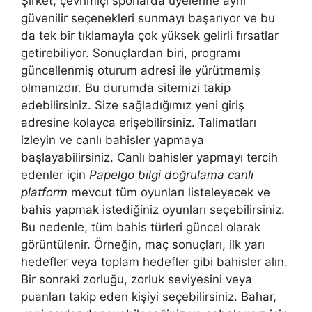
Şirket, çevrimiçi sporlarda üyelerine aynı
güvenilir seçenekleri sunmayı başarıyor ve bu
da tek bir tıklamayla çok yüksek gelirli fırsatlar
getirebiliyor. Sonuçlardan biri, programı
güncellenmiş oturum adresi ile yürütmemiş
olmanızdır. Bu durumda sitemizi takip
edebilirsiniz. Size sağladığımız yeni giriş
adresine kolayca erişebilirsiniz. Talimatları
izleyin ve canlı bahisler yapmaya
başlayabilirsiniz. Canlı bahisler yapmayı tercih
edenler için
Papelgo bilgi doğrulama canlı
platform
mevcut tüm oyunları listeleyecek ve
bahis yapmak istediğiniz oyunları seçebilirsiniz.
Bu nedenle, tüm bahis türleri güncel olarak
görüntülenir. Örneğin, maç sonuçları, ilk yarı
hedefler veya toplam hedefler gibi bahisler alın.
Bir sonraki zorluğu, zorluk seviyesini veya
puanları takip eden kişiyi seçebilirsiniz. Bahar,