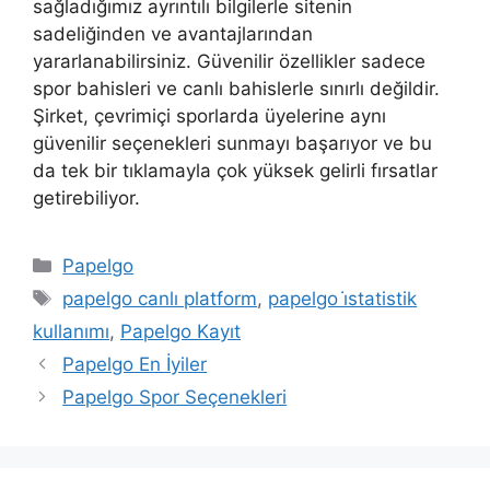
sağladığımız ayrıntılı bilgilerle sitenin
sadeliğinden ve avantajlarından
yararlanabilirsiniz. Güvenilir özellikler sadece
spor bahisleri ve canlı bahislerle sınırlı değildir.
Şirket, çevrimiçi sporlarda üyelerine aynı
güvenilir seçenekleri sunmayı başarıyor ve bu
da tek bir tıklamayla çok yüksek gelirli fırsatlar
getirebiliyor.
Kategoriler
Papelgo
Etiketler
papelgo canlı platform
,
papelgo i̇statistik
kullanımı
,
Papelgo Kayıt
Papelgo En İyiler
Papelgo Spor Seçenekleri