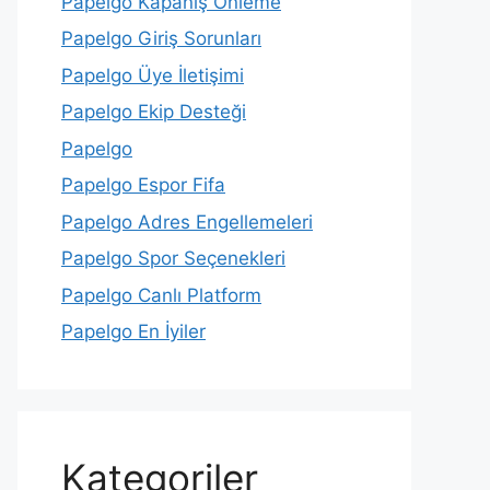
Papelgo Kapanış Önleme
Papelgo Giriş Sorunları
Papelgo Üye İletişimi
Papelgo Ekip Desteği
Papelgo
Papelgo Espor Fifa
Papelgo Adres Engellemeleri
Papelgo Spor Seçenekleri
Papelgo Canlı Platform
Papelgo En İyiler
Kategoriler