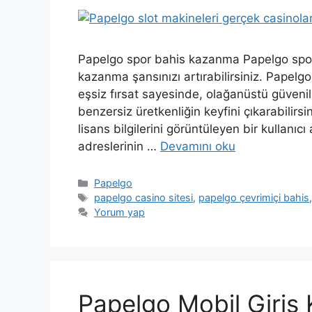
Papelgo spor bahis kazanma Papelgo spor
kazanma şansınızı artırabilirsiniz. Papelgo
eşsiz fırsat sayesinde, olağanüstü güvenilir
benzersiz üretkenliğin keyfini çıkarabilirsi
lisans bilgilerini görüntüleyen bir kullanıc
adreslerinin …
Devamını oku
Kategoriler
Papelgo
Etiketler
papelgo casino sitesi
,
papelgo çevrimiçi bahis
Yorum yap
Papelgo Mobil Giriş K