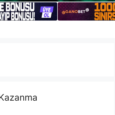
 Kazanma