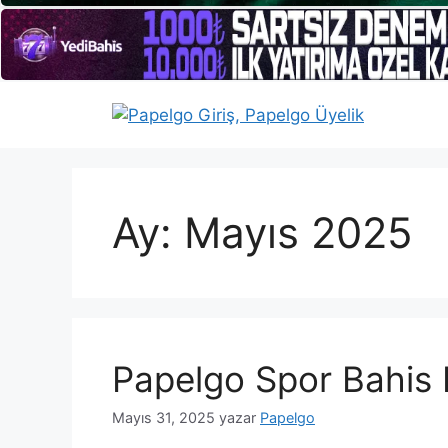
İçeriğe
atla
Ay:
Mayıs 2025
Papelgo Spor Bahis
Mayıs 31, 2025
yazar
Papelgo