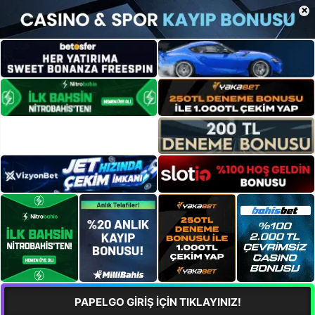
×
PAPELGO GİRİŞ İÇİN TIKLAYINIZ!