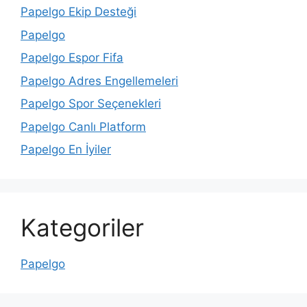
Papelgo Ekip Desteği
Papelgo
Papelgo Espor Fifa
Papelgo Adres Engellemeleri
Papelgo Spor Seçenekleri
Papelgo Canlı Platform
Papelgo En İyiler
Kategoriler
Papelgo