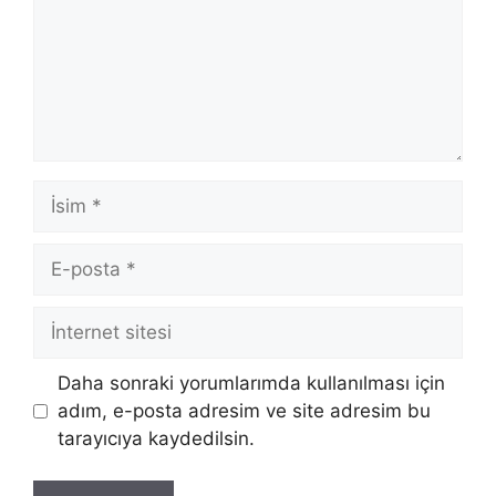
İsim
E-
posta
İnternet
sitesi
Daha sonraki yorumlarımda kullanılması için
adım, e-posta adresim ve site adresim bu
tarayıcıya kaydedilsin.