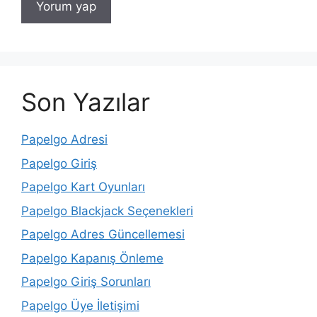
Son Yazılar
Papelgo Adresi
Papelgo Giriş
Papelgo Kart Oyunları
Papelgo Blackjack Seçenekleri
Papelgo Adres Güncellemesi
Papelgo Kapanış Önleme
Papelgo Giriş Sorunları
Papelgo Üye İletişimi