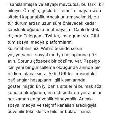
lisanslanmışsa ve altyapı mevcutsa, bu farklı bir
hikaye. Örneğin, güçlü bir temeli olmayan web
siteleri kapanabilir. Ancak unutmayalım ki, bu
tür durumlardan uzun süre önleyecek kadar
şanslı olduğunuzu unutmayalım. Canlı destek
dışında Telegram, Twitter, Instagram vb. Gibi
tüm sosyal medya platformlarını
kullanabilirsiniz. Web sitesinde sorun
yaşıyorsanız, sosyal medya hesaplarına göz
atın. Sorunu çözecek bir çözümü var. Papelgo
için yeni bir güncelleme olduğunda anında bir
bildirim alacaksınız. Aktif URL’ler arasındaki
bağlantılar hesapların ilgili kısımlarında
gösterilmiştir. En iyi bahis sitelerini bulmak söz
konusu olduğunda, en üst sıralarda yer alanlar
her zaman en güvenilir olmayabilir. Ancak,
sosyal medya ve telgraf kanalları aracılığıyla
güvenilir teknikler ve bilgiler bulabilirsiniz.