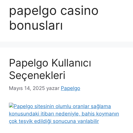
papelgo casino
bonusları
Papelgo Kullanıcı
Seçenekleri
Mayıs 14, 2025
yazar
Papelgo