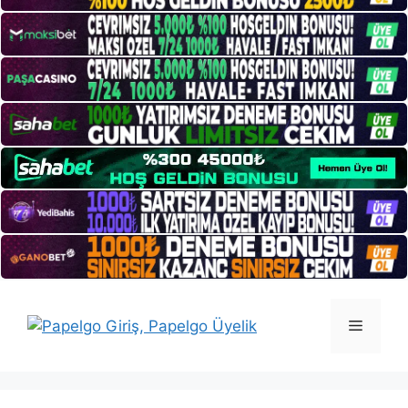
İçeriğe
atla
Menü