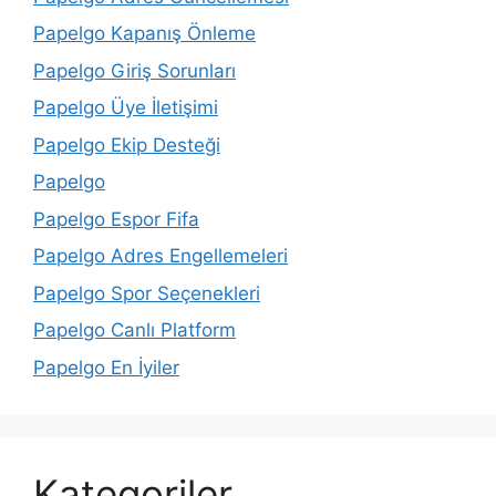
Papelgo Kapanış Önleme
Papelgo Giriş Sorunları
Papelgo Üye İletişimi
Papelgo Ekip Desteği
Papelgo
Papelgo Espor Fifa
Papelgo Adres Engellemeleri
Papelgo Spor Seçenekleri
Papelgo Canlı Platform
Papelgo En İyiler
Kategoriler