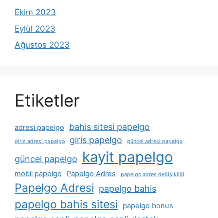
Ekim 2023
Eylül 2023
Ağustos 2023
Etiketler
bahis sitesi papelgo
adresi papelgo
giris papelgo
giris adresi papelgo
güncel adresi papelgo
kayit papelgo
güncel papelgo
mobil papelgo
Papelgo Adres
papelgo adres değişikliği
Papelgo Adresi
papelgo bahis
papelgo bahis sitesi
papelgo bonus