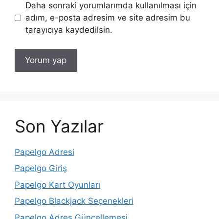
Daha sonraki yorumlarımda kullanılması için
adım, e-posta adresim ve site adresim bu
tarayıcıya kaydedilsin.
Son Yazılar
Papelgo Adresi
Papelgo Giriş
Papelgo Kart Oyunları
Papelgo Blackjack Seçenekleri
Papelgo Adres Güncellemesi