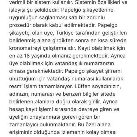
verimli bir sistem kullanılır. Sistemin özellikleri ve
işleyişi şu şekildedir: Papelgo şikayetlerine
uygunluğun sağlanması katı bir zorunlu
prosedür olarak kabul edilmektedir. Papelgo
şikayetçi olan üye, Türkiye tarafından geliştirilen
belirlenmiş alana girdikten sonra en kısa sürede
kronometreyi çalıştırmalıdır. Kayıt olabilmek için
en az 18 yaşında olmanız gerekmektedir. Ayrıca
üye olabilmek için vatandaşlık numaranızın
olması gerekmektedir. Papelgo şikayet şifremi
unuttuğum için vatandaş numarası kullanılarak
resmi işlem tamamlanıyor. Lütfen soyadınızın,
adınızın, numarası ve benzeri bilgiler sitede
belirlenen alanlara doğru olarak girilir. Ayrıca
hesap kayıt işlemi sırasında devreye giren ve
üyeliğin onaylanması görevi gören bir
zamanlayıcı bulunmaktadır. Bu özel alana
erişiminiz olduğunda izlemenin kolay olması