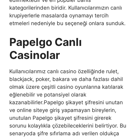
edilmektedir ve en popüler bahis
kategorilerinden biridir. Kullanıcılarımızın canlı
krupiyerlerle masalarda oynamayı tercih
etmeleri nedeniyle bu seçeneği onlara sunduk.
Papelgo Canlı
Casinolar
Kullanıcılarımız canlı casino özelliğinde rulet,
blackjack, poker, bakara ve daha fazlası dahil
olmak üzere çeşitli casino oyunlarına katılarak
eğlenebilir ve potansiyel olarak
kazanabilirler.Papelgo şikayet şifresini unutan
ve online siteye giriş yapamayan bireylerin,
unutulan Papelgo şikayet şifresini girerek
sorunu kolaylıkla çözebileceklerini belirtiyor. Bu
senaryoda şifre sıfırlama adı verilen oldukça