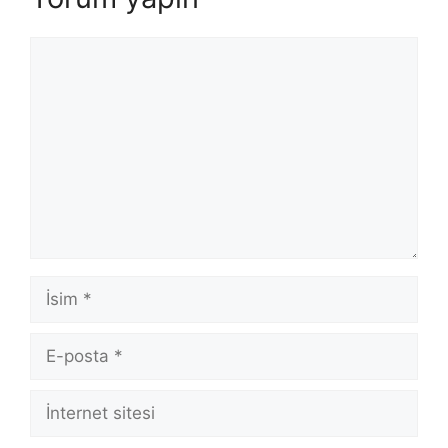
Yorum
İsim
E-
posta
İnternet
sitesi