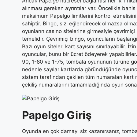
Ancak
Papelgo
hücresel bağlantısı her iki imk
alınması gereken ayrıntılar var. Öncelikle bah
maksimum Papelgo limitlerini kontrol etmelisini
sahiptir. Bingo, sizi eğlendirecek olmazsa olma
oyunların casino sitelerine girmesiyle çevrimiç
temelidir. Çevrimiçi bingo, oyuncuların başlang
Bazı oyun siteleri kart sayısını sınırlayabilir. İ
oyuncular, bunu bir ücret ödeyerek yapabilirler
90, 1-80 ve 1-75, tombala oyununun türüne göre 
nedenle sayılar kartlarda göründüğünde oyuncu
sistem tarafından çekilen tüm numaraları kart
çekiliş numaralarını tamamladığında oyun sona
Papelgo Giriş
Oyunda en çok damayı siz kazanırsanız, tomba