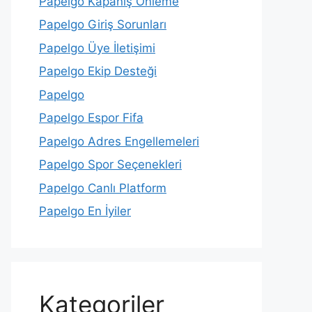
Papelgo Kapanış Önleme
Papelgo Giriş Sorunları
Papelgo Üye İletişimi
Papelgo Ekip Desteği
Papelgo
Papelgo Espor Fifa
Papelgo Adres Engellemeleri
Papelgo Spor Seçenekleri
Papelgo Canlı Platform
Papelgo En İyiler
Kategoriler