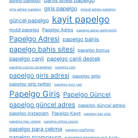
bahis sitesi papelgo
adresi papelgo
giris papelgo
giris adresi papelgo
güncel adresi papelgo
kayit papelgo
güncel papelgo
mobil papelgo
Papelgo Adres
papelgo adres değişikliği
Papelgo Adresi
papelgo bahis
papelgo bahis sitesi
papelgo bonus
papelgo canli
papelgo canli destek
papelgo casino seçenekleri
papelgo com
papelgo giris adresi
papelgo girisi
papelgo giris twitter
papelgo giris yap
Papelgo Giriş
Papelgo Güncel
papelgo güncel adres
papelgo güncel adresi
papelgo instagram
Papelgo Kayıt
papelgo kaç oldu
papelgo maç izleme
papelgo online casino
papelgo para çekme
papelgo platformu
papelgo promosyon
papelgo promosyon kodu