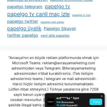
papelgo tv
papelgo telegram
papelgo tv canli maç izle
papelgo tv izle
papelgo twitter
papelgo yeni adres
papelgo üyelik
Papelgo Şikayet
twitter papelgo
yeni giris papelgo
"Avrasya'nın en büyük reklam platformunda olmak için
Microsoft Teams:
reklam@avrasyamarketing.com
adresimizden veya Telegram: @Avrasyamarketing
adresimizden irtibat kurabilirsiniz. (Tek iletişim
adreslerimiz teams / telegram ve mail adresimizdir.
Harici hiçbir iletişim adresimiz bulunmamaktadır.
Lütfen itibar etmeyiniz.) Türkiye yasalarına göre 7258
sayılı kanun uyarınca yasa dışı bahis oynamanın
cezaları mevcuttur. Şu an bulunduğunuz site hiç bir
şekilde illegal bahis oyunları oynatmıyor ve oynamaya