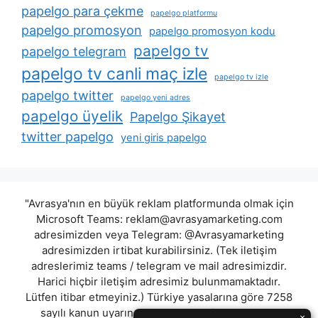
papelgo para çekme
papelgo platformu
papelgo promosyon
papelgo promosyon kodu
papelgo tv
papelgo telegram
papelgo tv canli maç izle
papelgo tv izle
papelgo twitter
papelgo yeni adres
papelgo üyelik
Papelgo Şikayet
twitter papelgo
yeni giris papelgo
"Avrasya'nın en büyük reklam platformunda olmak için
Microsoft Teams:
reklam@avrasyamarketing.com
adresimizden veya Telegram: @Avrasyamarketing
adresimizden irtibat kurabilirsiniz. (Tek iletişim
adreslerimiz teams / telegram ve mail adresimizdir.
Harici hiçbir iletişim adresimiz bulunmamaktadır.
Lütfen itibar etmeyiniz.) Türkiye yasalarına göre 7258
sayılı kanun uyarınca yasa dışı bahis oynamanın