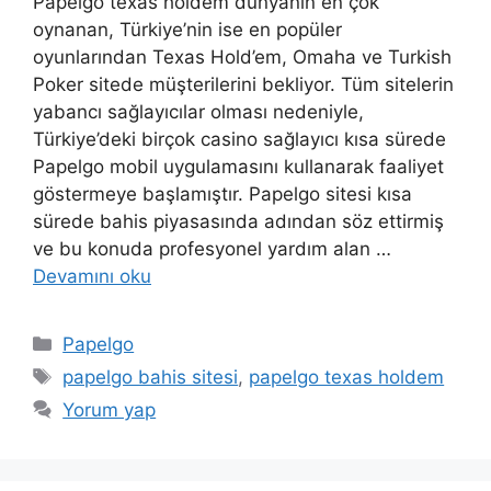
Papelgo texas holdem dünyanın en çok
oynanan, Türkiye’nin ise en popüler
oyunlarından Texas Hold’em, Omaha ve Turkish
Poker sitede müşterilerini bekliyor. Tüm sitelerin
yabancı sağlayıcılar olması nedeniyle,
Türkiye’deki birçok casino sağlayıcı kısa sürede
Papelgo mobil uygulamasını kullanarak faaliyet
göstermeye başlamıştır. Papelgo sitesi kısa
sürede bahis piyasasında adından söz ettirmiş
ve bu konuda profesyonel yardım alan …
Devamını oku
Kategoriler
Papelgo
Etiketler
papelgo bahis sitesi
,
papelgo texas holdem
Yorum yap