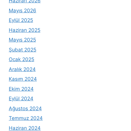
Haziran 2026
Mayıs 2026
Eylül 2025
Haziran 2025
Mayıs 2025
Şubat 2025
Ocak 2025
Aralık 2024
Kasım 2024
Ekim 2024
Eylül 2024
Ağustos 2024
Temmuz 2024
Haziran 2024