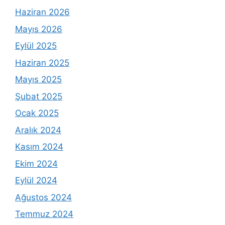
Haziran 2026
Mayıs 2026
Eylül 2025
Haziran 2025
Mayıs 2025
Şubat 2025
Ocak 2025
Aralık 2024
Kasım 2024
Ekim 2024
Eylül 2024
Ağustos 2024
Temmuz 2024