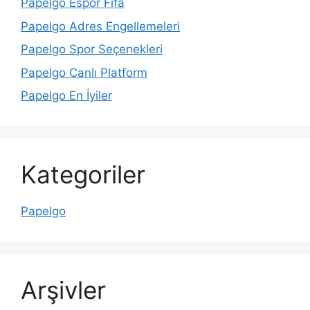
Papelgo Espor Fifa
Papelgo Adres Engellemeleri
Papelgo Spor Seçenekleri
Papelgo Canlı Platform
Papelgo En İyiler
Kategoriler
Papelgo
Arşivler