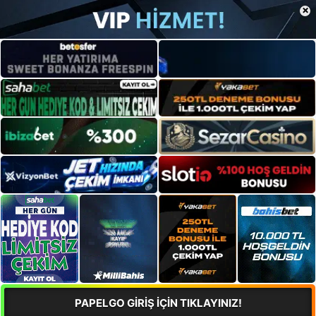
×
PAPELGO GİRİŞ İÇİN TIKLAYINIZ!