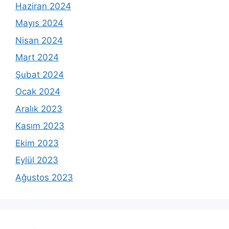
Haziran 2024
Mayıs 2024
Nisan 2024
Mart 2024
Şubat 2024
Ocak 2024
Aralık 2023
Kasım 2023
Ekim 2023
Eylül 2023
Ağustos 2023