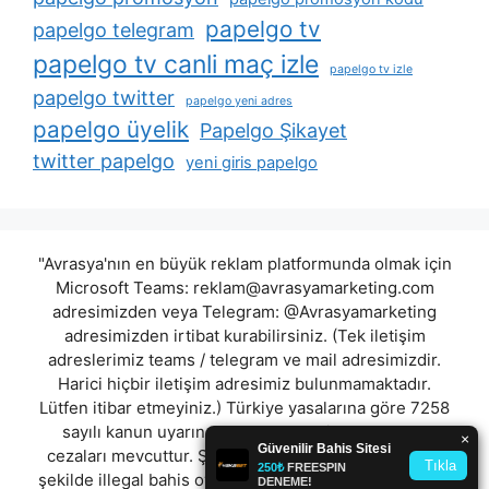
papelgo tv
papelgo telegram
papelgo tv canli maç izle
papelgo tv izle
papelgo twitter
papelgo yeni adres
papelgo üyelik
Papelgo Şikayet
twitter papelgo
yeni giris papelgo
"Avrasya'nın en büyük reklam platformunda olmak için
Microsoft Teams:
reklam@avrasyamarketing.com
adresimizden veya Telegram: @Avrasyamarketing
adresimizden irtibat kurabilirsiniz. (Tek iletişim
adreslerimiz teams / telegram ve mail adresimizdir.
Harici hiçbir iletişim adresimiz bulunmamaktadır.
Lütfen itibar etmeyiniz.) Türkiye yasalarına göre 7258
sayılı kanun uyarınca yasa dışı bahis oynamanın
cezaları mevcuttur. Şu an bulunduğunuz site hiç bir
şekilde illegal bahis oyunları oynatmıyor ve oynamaya