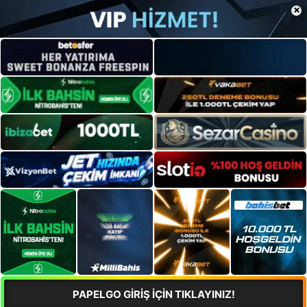
×
PAPELGO GİRİŞ İÇİN TIKLAYINIZ!