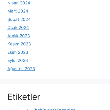
Nisan 2024
Mart 2024
Şubat 2024
Ocak 2024
Aralık 2023
Kasım 2023
Ekim 2023
Eylül 2023
Ağustos 2023
Etiketler