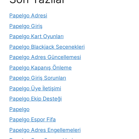
Papelgo Adresi
Papelgo Giriş
Papelgo Kart Oyunları
Papelgo Blackjack Seçenekleri
Papelgo Adres Güncellemesi
Papelgo Kapanış Önleme
Papelgo Giriş Sorunları
Papelgo Üye İletişimi
Papelgo Ekip Desteği
Papelgo
Papelgo Espor Fifa
Papelgo Adres Engellemeleri