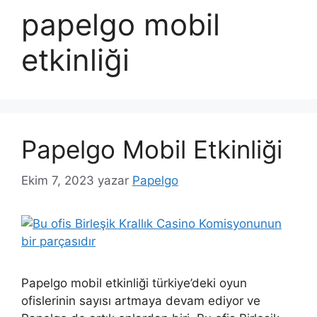
papelgo mobil
etkinliği
Papelgo Mobil Etkinliği
Ekim 7, 2023
yazar
Papelgo
Papelgo mobil etkinliği türkiye’deki oyun
ofislerinin sayısı artmaya devam ediyor ve