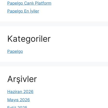
Papelgo Canlı Platform
Papelgo En İyiler
Kategoriler
Papelgo
Arşivler
Haziran 2026
Mayıs 2026
Eylül 2025