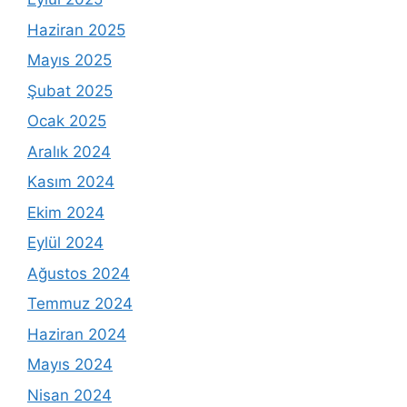
Haziran 2025
Mayıs 2025
Şubat 2025
Ocak 2025
Aralık 2024
Kasım 2024
Ekim 2024
Eylül 2024
Ağustos 2024
Temmuz 2024
Haziran 2024
Mayıs 2024
Nisan 2024