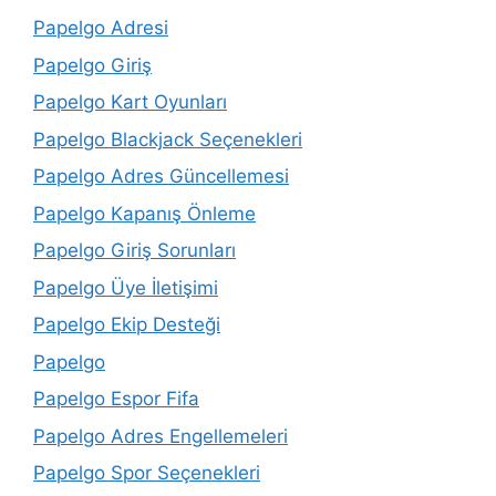
Papelgo Adresi
Papelgo Giriş
Papelgo Kart Oyunları
Papelgo Blackjack Seçenekleri
Papelgo Adres Güncellemesi
Papelgo Kapanış Önleme
Papelgo Giriş Sorunları
Papelgo Üye İletişimi
Papelgo Ekip Desteği
Papelgo
Papelgo Espor Fifa
Papelgo Adres Engellemeleri
Papelgo Spor Seçenekleri