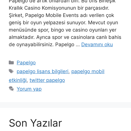
Papelgo de artık onlardan biri. Bu ofis Birleşik
Krallık Casino Komisyonunun bir parçasıdır.
Şirket, Papelgo Mobile Events adı verilen çok
geniş bir oyun yelpazesi sunuyor. Mevcut oyun
menüsünde spor, bingo ve casino oyunları yer
almaktadır. Ayrıca spor ve casinolara canlı bahis
de oynayabilirsiniz. Papelgo …
Devamını oku
Kategoriler
Papelgo
Etiketler
papelgo lisans bilgileri
,
papelgo mobil
etkinliği
,
twitter papelgo
Yorum yap
Son Yazılar