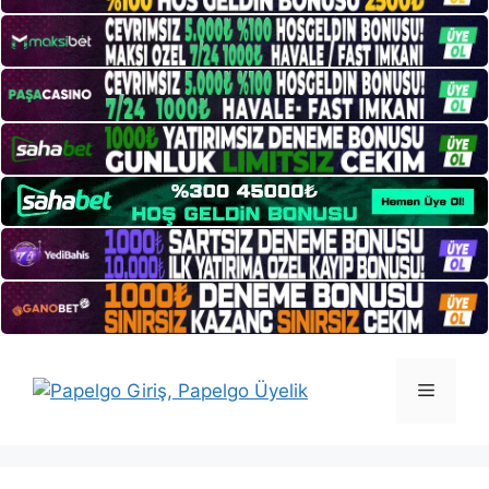
İçeriğe
atla
Menü