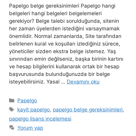
Papelgo belge gereksinimleri Papelgo hangi
belgeleri hangi belgeleri belgelemeleri
gerekiyor? Belge talebi sorulduğunda, sitenin
her zaman üyelerden istediğini varsaymamak
önemlidir. Normal zamanlarda, Site tarafından
belirlenen kural ve koşulları izlediğiniz sürece,
yöneticiler sizden ekstra belge istemez. Yaş
sınırından emin değilseniz, başka birinin kartını
ve hesap bilgilerini kullanarak ortak bir hesap
başvurusunda bulunduğunuzda bir belge
isteyebilirsiniz. Yasal …
Devamını oku
Kategoriler
Papelgo
Etiketler
kayit papelgo
,
papelgo belge gereksinimleri
,
papelgo lisans i̇ncelemesi
Yorum yap