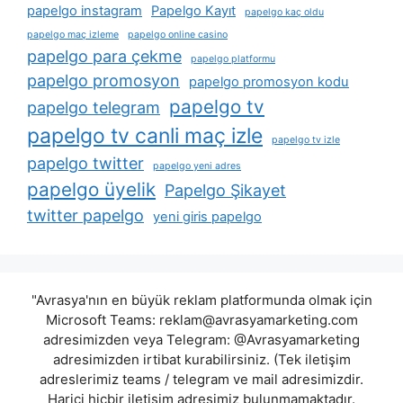
papelgo instagram
Papelgo Kayıt
papelgo kaç oldu
papelgo maç izleme
papelgo online casino
papelgo para çekme
papelgo platformu
papelgo promosyon
papelgo promosyon kodu
papelgo tv
papelgo telegram
papelgo tv canli maç izle
papelgo tv izle
papelgo twitter
papelgo yeni adres
papelgo üyelik
Papelgo Şikayet
twitter papelgo
yeni giris papelgo
"Avrasya'nın en büyük reklam platformunda olmak için
Microsoft Teams:
reklam@avrasyamarketing.com
adresimizden veya Telegram: @Avrasyamarketing
adresimizden irtibat kurabilirsiniz. (Tek iletişim
adreslerimiz teams / telegram ve mail adresimizdir.
Harici hiçbir iletişim adresimiz bulunmamaktadır.