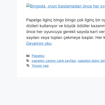
Papelgo ilginç bingo bingo çok ilginç bir o
dizileri kullanıyor ve büyük ödüller kaz
önce her oyuncuya gerekli sayıda kart verili
sayıları veya topları çekmeye başlar. Her 
Devamını oku
Kategoriler
Papelgo
Etiketler
papelgo casino canlı sayfası
,
papelgo i̇lginç bi
Yorum yap