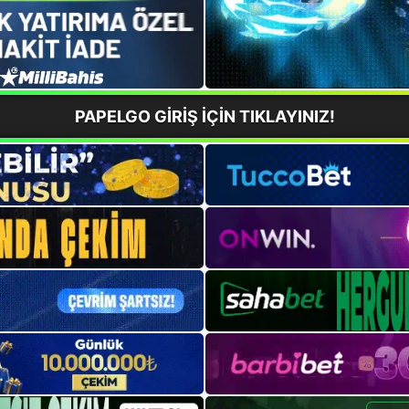
PAPELGO GİRİŞ İÇİN TIKLAYINIZ!