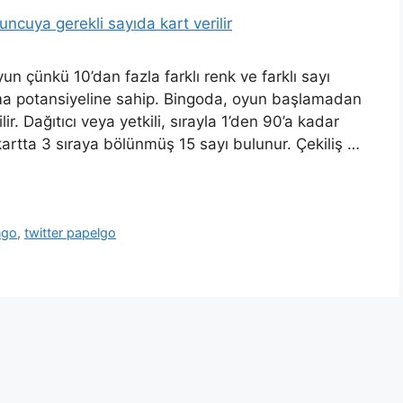
yun çünkü 10’dan fazla farklı renk ve farklı sayı
anma potansiyeline sahip. Bingoda, oyun başlamadan
r. Dağıtıcı veya yetkili, sırayla 1’den 90’a kadar
kartta 3 sıraya bölünmüş 15 sayı bulunur. Çekiliş …
ngo
,
twitter papelgo