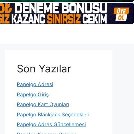
Son Yazılar
Papelgo Adresi
Papelgo Giriş
Papelgo Kart Oyunları
Papelgo Blackjack Seçenekleri
Papelgo Adres Güncellemesi