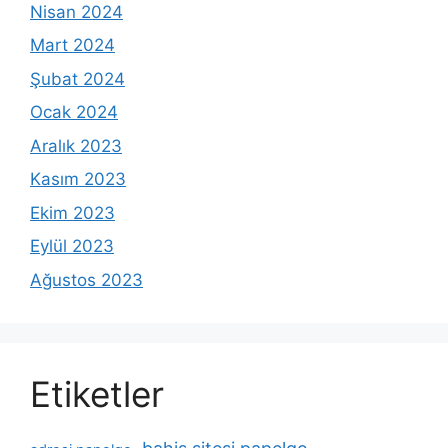
Nisan 2024
Mart 2024
Şubat 2024
Ocak 2024
Aralık 2023
Kasım 2023
Ekim 2023
Eylül 2023
Ağustos 2023
Etiketler