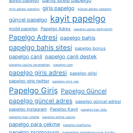
bahis sitesi papelgo
adresi papelgo
giris papelgo
giris adresi papelgo
güncel adresi papelgo
kayit papelgo
güncel papelgo
mobil papelgo
Papelgo Adres
papelgo adres değişikliği
Papelgo Adresi
papelgo bahis
papelgo bahis sitesi
papelgo bonus
papelgo canli
papelgo canli destek
papelgo casino seçenekleri
papelgo com
papelgo giris adresi
papelgo girisi
papelgo giris twitter
papelgo giris yap
Papelgo Giriş
Papelgo Güncel
papelgo güncel adres
papelgo güncel adresi
papelgo instagram
Papelgo Kayıt
papelgo kaç oldu
papelgo maç izleme
papelgo online casino
papelgo para çekme
papelgo platformu
papelgo promosyon
papelgo promosyon kodu