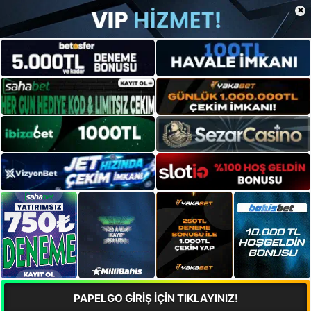
×
PAPELGO GİRİŞ İÇİN TIKLAYINIZ!