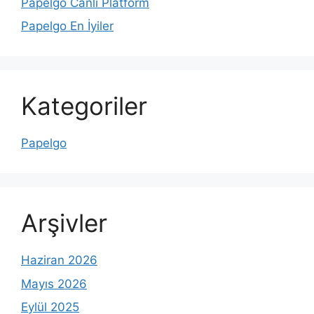
Papelgo Canlı Platform
Papelgo En İyiler
Kategoriler
Papelgo
Arşivler
Haziran 2026
Mayıs 2026
Eylül 2025