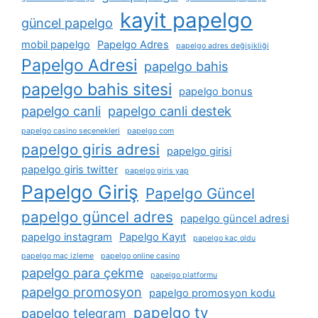
kayit papelgo
güncel papelgo
mobil papelgo
Papelgo Adres
papelgo adres değişikliği
Papelgo Adresi
papelgo bahis
papelgo bahis sitesi
papelgo bonus
papelgo canli
papelgo canli destek
papelgo casino seçenekleri
papelgo com
papelgo giris adresi
papelgo girisi
papelgo giris twitter
papelgo giris yap
Papelgo Giriş
Papelgo Güncel
papelgo güncel adres
papelgo güncel adresi
papelgo instagram
Papelgo Kayıt
papelgo kaç oldu
papelgo maç izleme
papelgo online casino
papelgo para çekme
papelgo platformu
papelgo promosyon
papelgo promosyon kodu
papelgo tv
papelgo telegram