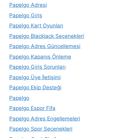
Papelgo Adresi
Papelgo Giriş
Papelgo Kart Oyunları
Papelgo Blackjack Seçenekleri
Papelgo Adres Güncellemesi
Papelgo Kapanış Önleme
Papelgo Giriş Sorunları
Papelgo Üye İletişimi
Papelgo Ekip Desteği
Papelgo
Papelgo Espor Fifa
Papelgo Adres Engellemeleri
Papelgo Spor Seçenekleri