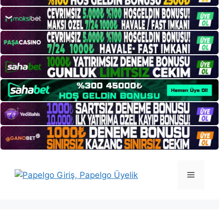
İçeriğe
atla
Menü