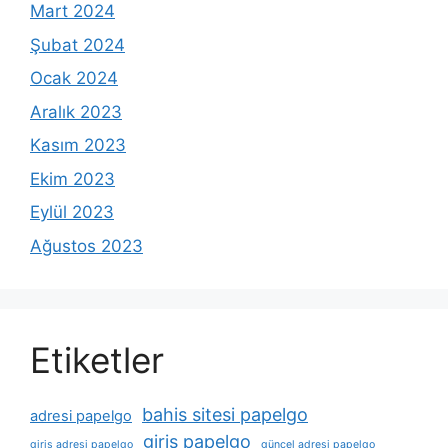
Mart 2024
Şubat 2024
Ocak 2024
Aralık 2023
Kasım 2023
Ekim 2023
Eylül 2023
Ağustos 2023
Etiketler
bahis sitesi papelgo
adresi papelgo
giris papelgo
giris adresi papelgo
güncel adresi papelgo