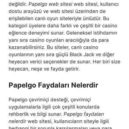
değildir.
Papelgo web sitesi
web sitesi, kullanıcı
dostu arayüzü ve web sitesi üzerinden de
erişilebilen canlı oyun siteleriyle ünlüdür. Bu
kategori üyelere daha farklı ve çeşitli bir casino
eğlence deneyimi sunar. Geleneksel istihdamın
yanı sıra casino oyunları aracılığıyla da para
kazanabilirsiniz. Bu siteler, canlı casino
oyunlarının yanı sıra güçlü Black Jack ve diğer
heyecan verici seçenekler de sunar. Her biri size
heyecan, neşe ve fayda getirir.
Papelgo Faydaları Nelerdir
Papelgo çevrimiçi desteği, çevrimiçi
uygulamalarla ilgili çok çeşitli konularda
rehberlik ve bilgi sunar.
Papelgo faydaları
nelerdir
web sitesi, kullanıcıların siteyle ilgili
herhangi bir sorunla karşılaşmaları veya para