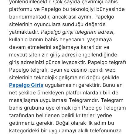
yönlendirilecektir. Çok sayıda çevrimiçi bahis
platformu ve Papelgo bu teknolojiyi bünyesinde
barındırmaktadır, ancak asıl ayrım, Papelgo
sitelerinin oyunculara sunduğu değerde
yatmaktadır.
Papelgo girişi telegram adresi
,
kullanıcılarının bahis heyecanını yaşamaya
devam etmelerini sağlamaya kararlıdır ve
mevcut sitenizin giriş adresi engellendiğinde
giriş adresinizi güncelleyecektir. Papelgo telgrafı
Papelgo telgrafı, oyun ve casino içerikli web
sitelerinin teknolojik gelişmeleri doğru şekilde
Papelgo Giriş
uygulamasını gerektirir. Bunu en
net şekilde örnekleyen platformlardan biri de
mesajlaşma uygulaması Telegramdır. Telegram
bahis grubuna üye olmak için Papelgo Telegram
tarafından belirlenen belirli kriterleri yerine
getirmeniz gerekir. Doğal olarak ilk adım bu
kategorideki bir uygulamayı akıllı telefonunuza