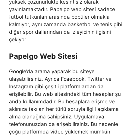
yüksek çözünürlükte kesintisiz olarak
yayınlamaktadır. Papelgo web sitesi sadece
futbol tutkunları arasında popüler olmakla
kalmıyor, aynı zamanda basketbol ve tenis gibi
diğer spor dallarından da izleyicinin ilgisini
çekiyor.
Papelgo Web Sitesi
Google’da arama yaparak bu siteye
ulaşabilirsiniz. Ayrıca Fcaebook, Twitter ve
Instagram gibi çeşitli platformlardan da
erişilebilir. Bu web sitesindeki tüm hesaplar şu
anda kullanımdadır. Bu hesaplara erişme ve
aklınıza takılan her türlü soruyla ilgili açıklama
alma olanağına sahipsiniz. Uygulamaya
telefonunuzdan da erişebilirsiniz. Bu nedenle
çoğu platformda video yüklemek mümkün