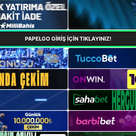
PAPELGO GİRİŞ İÇİN TIKLAYINIZ!