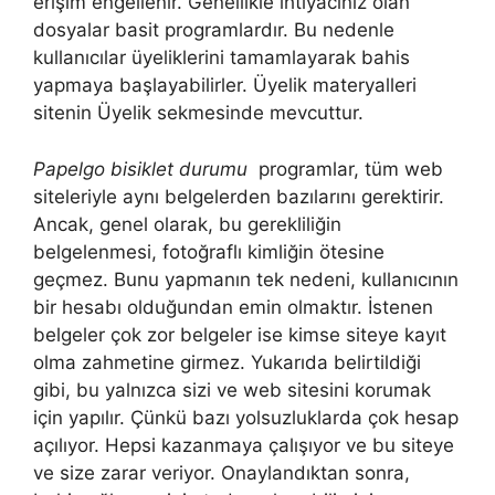
erişim engellenir. Genellikle ihtiyacınız olan
dosyalar basit programlardır. Bu nedenle
kullanıcılar üyeliklerini tamamlayarak bahis
yapmaya başlayabilirler. Üyelik materyalleri
sitenin Üyelik sekmesinde mevcuttur.
Papelgo bisiklet durumu
programlar, tüm web
siteleriyle aynı belgelerden bazılarını gerektirir.
Ancak, genel olarak, bu gerekliliğin
belgelenmesi, fotoğraflı kimliğin ötesine
geçmez. Bunu yapmanın tek nedeni, kullanıcının
bir hesabı olduğundan emin olmaktır. İstenen
belgeler çok zor belgeler ise kimse siteye kayıt
olma zahmetine girmez. Yukarıda belirtildiği
gibi, bu yalnızca sizi ve web sitesini korumak
için yapılır. Çünkü bazı yolsuzluklarda çok hesap
açılıyor. Hepsi kazanmaya çalışıyor ve bu siteye
ve size zarar veriyor. Onaylandıktan sonra,