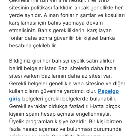
sitesinin politikası farklıdır, ancak genellikle her
yerde aynıdır. Alınan fonların şartlar ve koşulları
karşılaması için bahis yapmaya devam
etmelisiniz. Bahis gerekliliklerini karşılayan
fonlar daha sonra güvenilir bir kişisel banka
hesabına çekilebilir.
Bildiğiniz gibi her bahisçi üyelik satın alırken
belirli belgeler ister. Bazı sitelerin daha fazla
sitesi varken bazılarının daha az sitesi var.
Gerekli belgeler genellikle web sitesine ve diğer
kullanıcıların güvenine yardımcı olur.
Papelgo
giriş
belgeleri gerekli belgelerde bulunabilir.
Gerekli evraklar oldukça fazladır. Hatta birçok
kişinin spam hesap açması engellenmiştir.
Üyelik programları kişiye özeldir. Bir kişi birden
fazla hesap açamaz ve bulunması durumunda