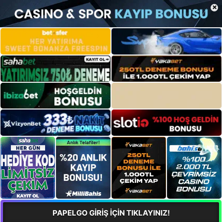
×
PAPELGO GİRİŞ İÇİN TIKLAYINIZ!