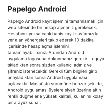
Papelgo Android
Papelgo Android kayıt işlemini tamamlamak için
web sitesinde bir hesap açmanız gerekecek.
Hesabınız yoksa canlı bahis kayıt sayfamızda
yer alan yönergeleri takip ederek 10 dakika
içerisinde hesap açma işlemini
tamamlayabilirsiniz. Ardından Android
uygulama logosuna dokunmanız gerekir. Logoya
tıkladıktan sonra sizden kullanıcı adınız ve
şifreniz istenecektir. Gerekli tüm bilgileri girip
onayladıktan sonra Android uygulaması
açılacaktır. Masaüstü sürümüne benzer şekilde,
Android uygulaması üyelere siyah üzerine altın
renkli düğmelerle yüksek kaliteli, kullanımı kolay
bir arayüz sunar.